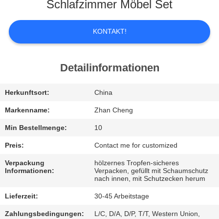
UNS
Schlafzimmer Möbel Set
WERKSBESICHTIGUNG
KONTAKT!
QUALITÄTSKONTROLLE
Detailinformationen
BITTE
Herkunftsort:
China
UM
Markenname:
Zhan Cheng
EIN
Min Bestellmenge:
10
ANGEBOT
Preis:
Contact me for customized
Verpackung
hölzernes Tropfen-sicheres
Informationen:
Verpacken, gefüllt mit Schaumschutz
SITEMAP
nach innen, mit Schutzecken herum
Lieferzeit:
30-45 Arbeitstage
DATENSCHUTZ-
Zahlungsbedingungen:
L/C, D/A, D/P, T/T, Western Union,