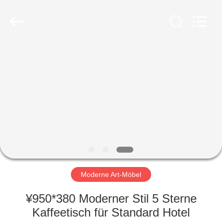
-
2026
ZENCO.
All
Rights
Reserved.
ZU
HAUSE
PRODUKTE
VIDEOS
VR-
SHOW
Moderne Art-Möbel
¥950*380 Moderner Stil 5 Sterne
ÜBER
Kaffeetisch für Standard Hotel