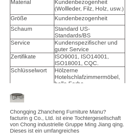
Material
Kundenbezogenheit
(
Wollleder, Filz, Holz, usw.
)
Größe
Kundenbezogenheit
Schaum
Standard US-
Standards/BS
Service
Kundenspezifischer und
guter Service
Zertifikate
ISO9001, ISO14001,
ISO18001, CQC.
Schlüsselwort
Hölzerne
Hotelschlafzimmermöbel,
helle Farbe
Harware
Hafele/Blum archie I
Hettich
Chongqing Zhancheng Furniture Manu?
Schaum
Hoher Densily-Schaum.
facturin g Co., Ltd. ist eine Tochtergesellschaft
von Chong industrielle Gruppe Ming Jiang qing.
Gewebe
Leder-/echtes
Dieses ist ein umfangreiches
Leder-/Microfiber-Leder-