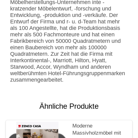
Möbelherstellungs-Unternehmen inte -
CA117 Standard oder
kratzender Möbelentwurf, -forschung und
BS5852 Standardire des
Entwicklung, -produktion und -verkäufe. Der
Gewebe-/PU beständig
Entwurf der Firma und r- u. d-Team hat mehr
SS
Edelstahl #201 #304 #316,
als 100 Angestellte, hat die Produktionsbasis
bürstete oder
mehr als 500 Fachmonteure und hat einen
Spiegeloberfläche.
Fabrikbereich von 50000 Quadratmetern und
Fingerprintless
einen Baubereich von mehr als 100000
Verarbeitung
Quadratmetern. Zur Zeit hat die Firma mit
Marmor
Natürliches ausgeführt,
Interkontinental-, Marriott, Hilton, Hyatt,
Kunde-spezifizierten
Starwood, Accor, Wyndham und anderen
weltberühmten Hotel-Führungsgruppenmarken
zusammengearbeitet.
Ähnliche Produkte
Moderne
Massivholzmöbel mit