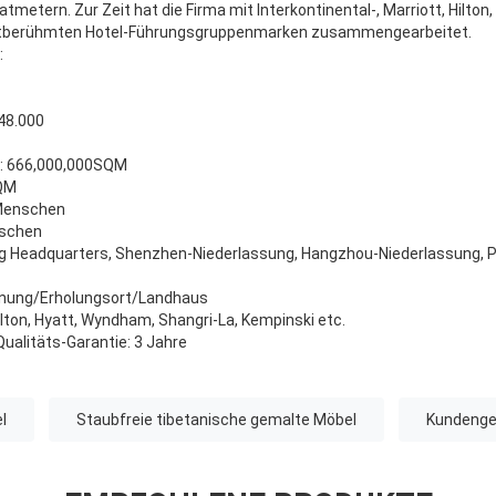
metern. Zur Zeit hat die Firma mit Interkontinental-, Marriott, Hilton,
tberühmten Hotel-Führungsgruppenmarken zusammengearbeitet.
:
748.000
e: 666,000,000SQM
SQM
 Menschen
nschen
g Headquarters, Shenzhen-Niederlassung, Hangzhou-Niederlassung, Pe
hnung/Erholungsort/Landhaus
Hilton, Hyatt, Wyndham, Shangri-La, Kempinski etc.
ualitäts-Garantie: 3 Jahre
l
Staubfreie tibetanische gemalte Möbel
Kundenge