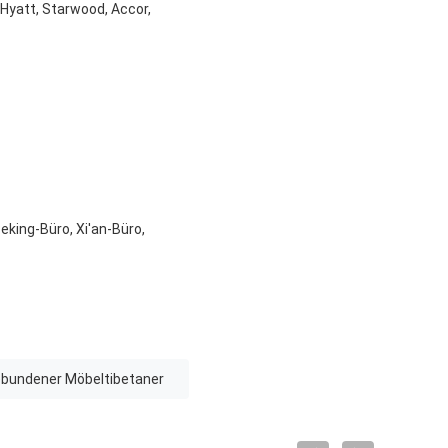
 Hyatt, Starwood, Accor,
king-Büro, Xi'an-Büro,
bundener Möbeltibetaner