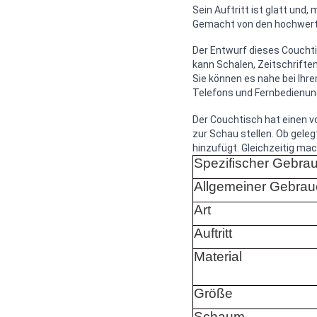
Sein Auftritt ist glatt und
Gemacht von den hochwertige
Der Entwurf dieses Couchti
kann Schalen, Zeitschriften
Sie können es nahe bei Ihre
Telefons und Fernbedienun
Der Couchtisch hat einen vo
zur Schau stellen. Ob gele
hinzufügt. Gleichzeitig ma
Spezifischer Gebra
Allgemeiner Gebrau
Art
Auftritt
Material
Größe
Schaum