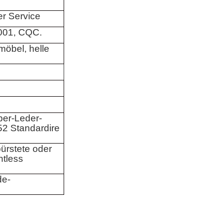
r Service
001, CQC.
öbel, helle
ber-Leder-
2 Standardire
ürstete oder
ntless
de-