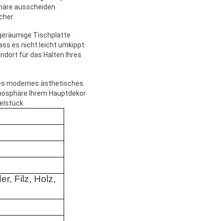
sphäre ausscheiden.
cher.
 geräumige Tischplatte
ass es nicht leicht umkippt.
ndort für das Halten Ihres
hönes modernes ästhetisches
tmosphäre Ihrem Hauptdekor
elstück.
er, Filz, Holz,