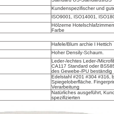
Kundenspezifischer und gute
ISO9001, ISO14001, ISO18
Hölzerne Hotelschlafzimmerm
Farbe
Hafele/Blum archie I Hettich
Hoher Densily-Schaum.
Leder-/echtes Leder-/Microfi
CA117 Standard oder BS585
des Gewebe-/PU beständig
Edelstahl #201 #304 #316, b
Spiegeloberfläche. Fingerpri
Verarbeitung
Natürliches ausgeführt, Kun
spezifizierten