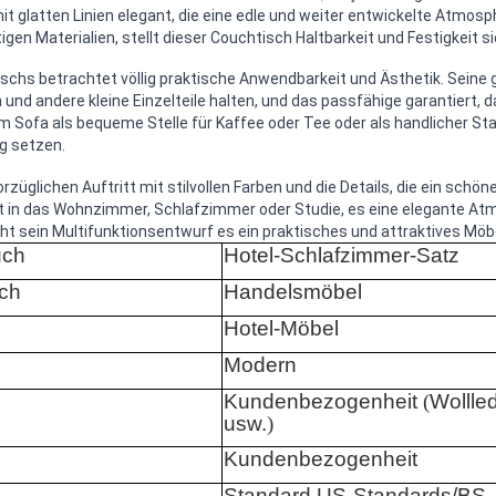
, mit glatten Linien elegant, die eine edle und weiter entwickelte Atmo
n Materialien, stellt dieser Couchtisch Haltbarkeit und Festigkeit si
schs betrachtet völlig praktische Anwendbarkeit und Ästhetik. Seine
 und andere kleine Einzelteile halten, und das passfähige garantiert, d
m Sofa als bequeme Stelle für Kaffee oder Tee oder als handlicher Sta
g setzen.
rzüglichen Auftritt mit stilvollen Farben und die Details, die ein sc
gt in das Wohnzimmer, Schlafzimmer oder Studie, es eine elegante A
cht sein Multifunktionsentwurf es ein praktisches und attraktives Möb
uch
Hotel-Schlafzimmer-Satz
ch
Handelsmöbel
Hotel-Möbel
Modern
Kundenbezogenheit
(
Wollled
usw.
)
Kundenbezogenheit
Standard US-Standards/BS