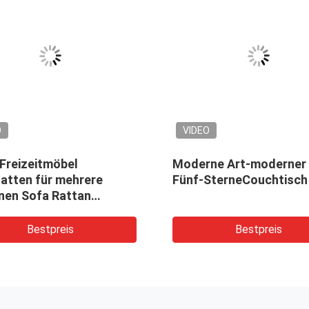
O
VIDEO
 Freizeitmöbel
Moderne Art-moderner 
latten für mehrere
Fünf-SterneCouchtisch
nen Sofa Rattan
nte Loungestuhl
ner Stil Kaffeetisch
Bestpreis
Bestpreis