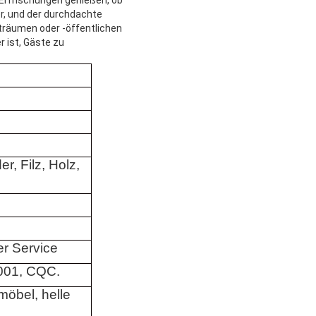
er, und der durchdachte
träumen oder -öffentlichen
r ist, Gäste zu
er, Filz, Holz,
r Service
001, CQC.
öbel, helle