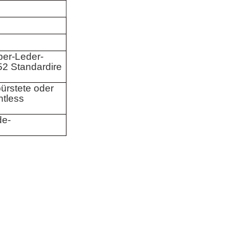
ber-Leder-
2 Standardire
ürstete oder
ntless
de-