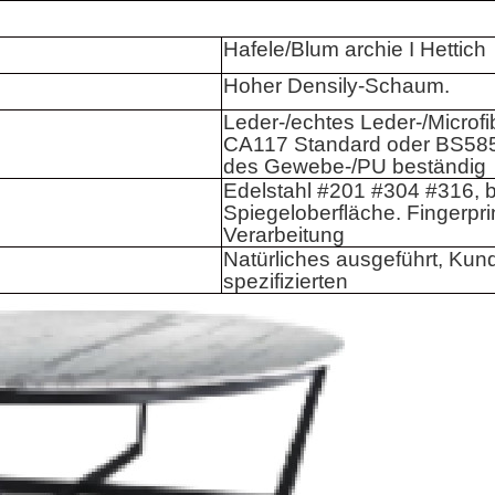
Hafele/Blum archie I Hettich
Hoher Densily-Schaum.
Leder-/echtes Leder-/Microfi
CA117 Standard oder BS585
des Gewebe-/PU beständig
Edelstahl #201 #304 #316, b
Spiegeloberfläche. Fingerpri
Verarbeitung
Natürliches ausgeführt, Kun
spezifizierten