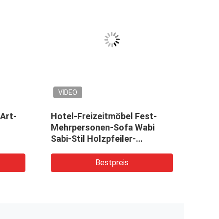
VIDEO
VID
Art-
Hotel-Freizeitmöbel Fest-
Mode
Mehrpersonen-Sofa Wabi
Lieg
Sabi-Stil Holzpfeiler-
Couc
Kafetisch
Bestpreis