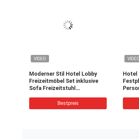
VIDEO
VIDE
Moderner Stil Hotel Lobby
Hotel
und
Freizeitmöbel Set inklusive
Festp
Sofa Freizeitstuhl
Perso
Kaffeetisch
Eleme
Moder
Bestpreis