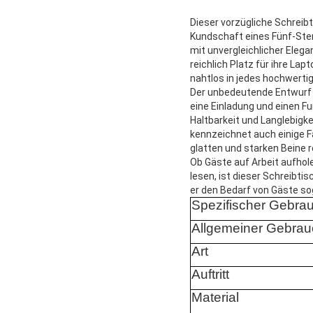
Dieser vorzügliche Schreib
Kundschaft eines Fünf-Ster
mit unvergleichlicher Elega
reichlich Platz für ihre La
nahtlos in jedes hochwerti
Der unbedeutende Entwurf d
eine Einladung und einen Fu
Haltbarkeit und Langlebigke
kennzeichnet auch einige F
glatten und starken Beine 
Ob Gäste auf Arbeit aufho
lesen, ist dieser Schreibti
er den Bedarf von Gäste so
Spezifischer Gebra
Allgemeiner Gebrau
Art
Auftritt
Material