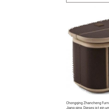
Chongqing Zhancheng Furnit
Jiang qing. Dieses ist ein