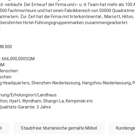
d -verkäufe. Der Entwurf der Firma und r- u. d-Team hat mehr als 100 A
 500 Fachmonteure und hat einen Fabrikbereich von 50000 Quadratme
metern. Zur Zeit hat die Firma mit Interkontinental-, Marriott, Hilton,
tberühmten Hotel-Führungsgruppenmarken zusammengearbeitet.
:
748.000
e: 666,000,000SQM
SQM
 Menschen
nschen
g Headquarters, Shenzhen-Niederlassung, Hangzhou-Niederlassung, Pe
hnung/Erholungsort/Landhaus
Hilton, Hyatt, Wyndham, Shangri-La, Kempinski etc.
ualitäts-Garantie: 3 Jahre
l
Staubfreie tibetanische gemalte Möbel
Kundenge