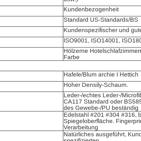
Kundenbezogenheit
Standard US-Standards/BS
Kundenspezifischer und gute
ISO9001, ISO14001, ISO18
Hölzerne Hotelschlafzimmerm
Farbe
Hafele/Blum archie I Hettich
Hoher Densily-Schaum.
Leder-/echtes Leder-/Microfi
CA117 Standard oder BS585
des Gewebe-/PU beständig
Edelstahl #201 #304 #316, b
Spiegeloberfläche. Fingerpri
Verarbeitung
Natürliches ausgeführt, Kun
spezifizierten