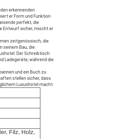
r den erkennenden
iert er Form und Funktion
eisende perfekt, die
ge Entwurf sicher, mischt er
rmen zeitgenössisch, die
in seinem Bau, die
xushotel. Der Schreibtisch
nd Ladegeräte, während die
pannen und ein Buch zu
aften stellen sicher, dass
öglichem Luxushotel macht.
er, Filz, Holz,