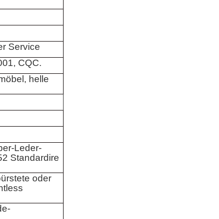
r Service
001, CQC.
öbel, helle
ber-Leder-
2 Standardire
ürstete oder
ntless
de-