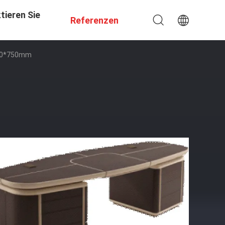
tieren Sie
Referenzen
700*750mm