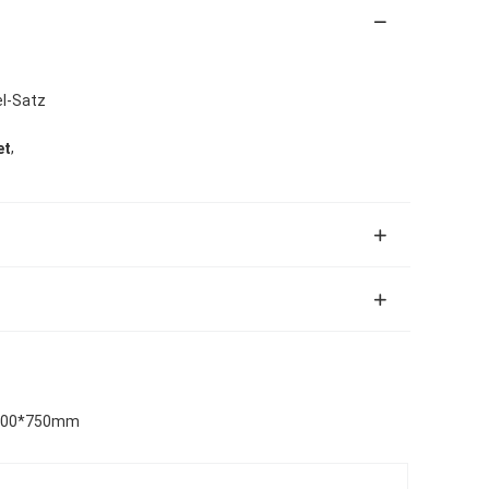
el-Satz
,
et
*700*750mm