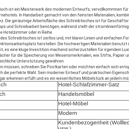
tisch ist ein Meisterwerk des modernen Entwurfs, vervollkommnen fü
nehotels. In Handarbeit gemacht von den feinsten Materialien, kombin
nz. Die geräumige Arbeitsfläche des Schreibtisches ist für Geschäftsr
ptops und Schreibarbeit benötigen, während stellt der stromlinienförmi
ge Hotelzimmer oder in Reihe.
es Schreibtisches ist zeitlos und, mit klaren Linien und einfachen Fo
nktionsarbeitsplatz herstellen. Die hochwertigen Materialien benutzt 
it, es eine kluge Investition machend sicherzustellen für irgendein Lu
ächer für die Speicherung von Wesensmerkmalen, wie Stifte, Papier u
reichliche Unterstützung gewähren.
len müssen, schreiben Sie Postkarten oder möchten einfach sich ents
sch die perfekte Wahl. Sein moderner Entwurf und praktischen Eigensch
gar erkennen erfüllt und es ein wesentliches Möbelstück an jedem m
uch
Hotel-Schlafzimmer-Satz
ch
Handelsmöbel
Hotel-Möbel
Modern
Kundenbezogenheit
(
Wollled
usw.
)