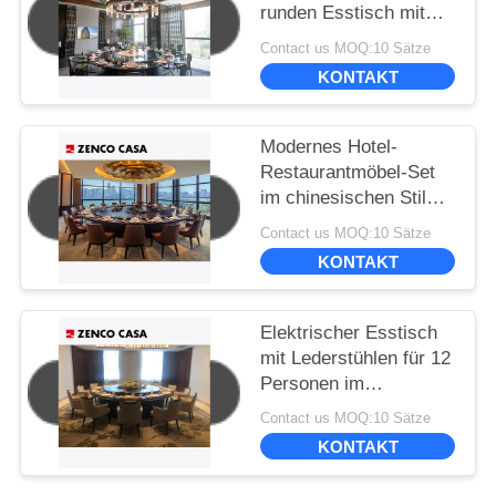
runden Esstisch mit
Drehtisch und
Contact us MOQ:10 Sätze
passenden Esstühlen
KONTAKT
Modernes Hotel-
Restaurantmöbel-Set
im chinesischen Stil
mit motorisierter
Contact us MOQ:10 Sätze
Funktion
KONTAKT
Elektrischer Esstisch
mit Lederstühlen für 12
Personen im
Hotelrestaurant
Contact us MOQ:10 Sätze
KONTAKT