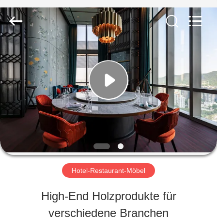
-
2026
ZENCO.
All
Rights
Reserved.
ZU
HAUSE
PRODUKTE
VIDEOS
Hotel-Restaurant-Möbel
VR-
High-End Holzprodukte für
SHOW
verschiedene Branchen