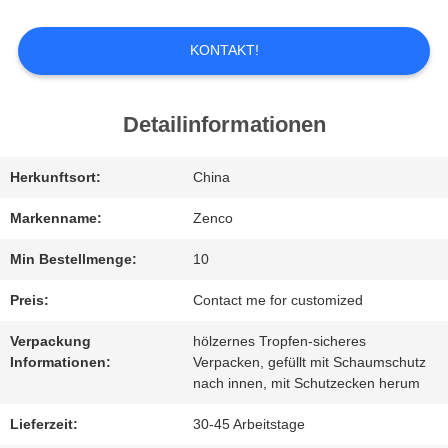
ÜBER
KONTAKT!
UNS
Detailinformationen
WERKSBESICHTIGUNG
Herkunftsort:
China
Markenname:
Zenco
QUALITÄTSKONTROLLE
Min Bestellmenge:
10
BITTE
Preis:
Contact me for customized
UM
Verpackung
hölzernes Tropfen-sicheres
Informationen:
Verpacken, gefüllt mit Schaumschutz
EIN
nach innen, mit Schutzecken herum
ANGEBOT
Lieferzeit:
30-45 Arbeitstage