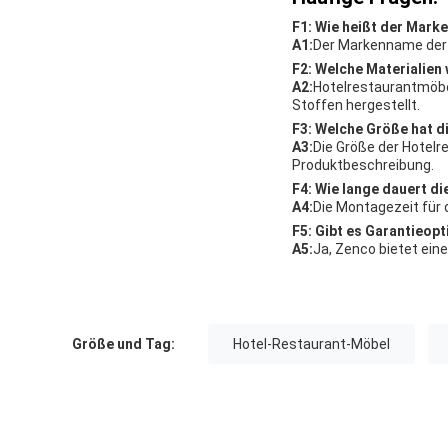
F1: Wie heißt der Mar
A1:
Der Markenname der 
F2: Welche Materialien
A2:
Hotelrestaurantmöbe
Stoffen hergestellt.
F3: Welche Größe hat d
A3:
Die Größe der Hotelre
Produktbeschreibung.
F4: Wie lange dauert d
A4:
Die Montagezeit für 
F5: Gibt es Garantieop
A5:
Ja, Zenco bietet ein
Größe und Tag:
Hotel-Restaurant-Möbel