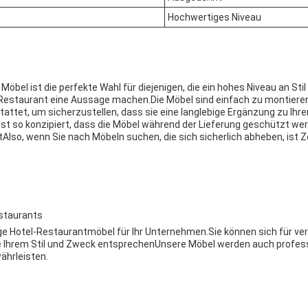
Hochwertiges Niveau
öbel ist die perfekte Wahl für diejenigen, die ein hohes Niveau an St
m Restaurant eine Aussage machen.Die Möbel sind einfach zu montieren
attet, um sicherzustellen, dass sie eine langlebige Ergänzung zu Ihr
st so konzipiert, dass die Möbel während der Lieferung geschützt w
Also, wenn Sie nach Möbeln suchen, die sich sicherlich abheben, ist 
.
estaurants
e Hotel-Restaurantmöbel für Ihr Unternehmen.Sie können sich für ve
 Ihrem Stil und Zweck entsprechenUnsere Möbel werden auch professi
ährleisten.