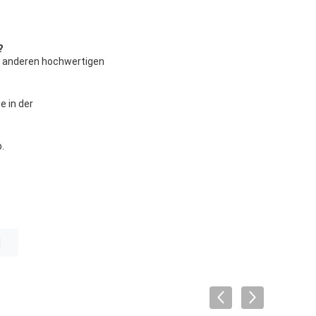
?
d anderen hochwertigen
e in der
.
l