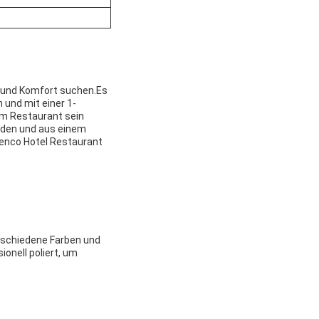
il und Komfort suchen.Es
 und mit einer 1-
em Restaurant sein
erden und aus einem
Zenco Hotel Restaurant
rschiedene Farben und
onell poliert, um