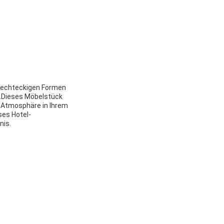
 rechteckigen Formen
n.Dieses Möbelstück
e Atmosphäre in Ihrem
ses Hotel-
nis.