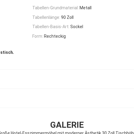
Tabellen-Grundmaterial:
Metall
Tabellenlänge:
90 Zoll
Tabellen-Basis-Art:
Sockel
Form:
Rechteckig
,
sstisch
GALERIE
Große Hotel-Esszimmermöbel mit moderner Ästhetik 30 Zoll Tischhöh