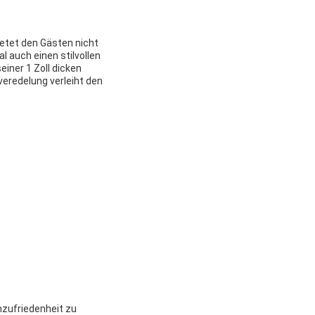
etet den Gästen nicht
l auch einen stilvollen
iner 1 Zoll dicken
veredelung verleiht den
nzufriedenheit zu