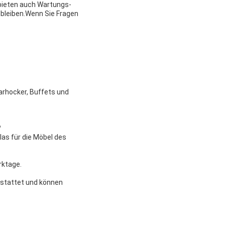
 bieten auch Wartungs-
 bleiben.Wenn Sie Fragen
Barhocker, Buffets und
?
las für die Möbel des
rktage.
estattet und können