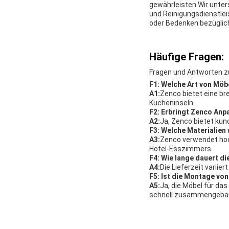
gewährleisten.Wir unter
und Reinigungsdienstlei
oder Bedenken bezüglich
Häufige Fragen:
Fragen und Antworten 
F1: Welche Art von Möb
A1:
Zenco bietet eine br
Kücheninseln.
F2: Erbringt Zenco An
A2:
Ja, Zenco bietet ku
F3: Welche Materialie
A3:
Zenco verwendet hoch
Hotel-Esszimmers.
F4: Wie lange dauert d
A4:
Die Lieferzeit varii
F5: Ist die Montage vo
A5:
Ja, die Möbel für d
schnell zusammengeba