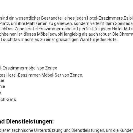
nd ein wesentlicher Bestandteil eines jeden Hotel-Esszimmers.Es bi
latz, um ihre Mahlzeiten zu genießen, sondern verleiht dem Speisesaa
chDas Zenco Hotel Esszimmermöbel ist perfekt für jedes Hotel. Mit se
schbeinen ist dieses Möbel sowohl langlebig als auch robust.Die Chrom
ouchDas macht es zu einer großartigen Wahl für jedes Hotel.
l-Esszimmermöbel von Zenco
ektes Hotel-Esszimmer-Möbel-Set von Zenco.
ter
hle
n
sch-Sets
d Dienstleistungen:
bietet technische Unterstützung und Dienstleistungen, um die Kunde