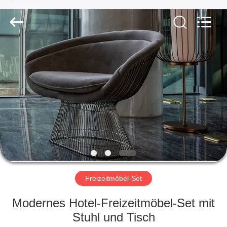
-
2026
ZENCO.
All
Rights
Reserved.
ZU
HAUSE
PRODUKTE
VIDEOS
VR-
SHOW
Freizeitmöbel-Set
Modernes Hotel-Freizeitmöbel-Set mit
ÜBER
Stuhl und Tisch