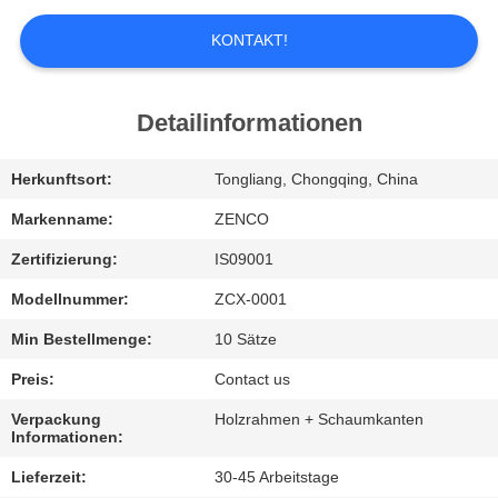
UNS
KONTAKT!
WERKSBESICHTIGUNG
Detailinformationen
QUALITÄTSKONTROLLE
Herkunftsort:
Tongliang, Chongqing, China
BITTE
Markenname:
ZENCO
UM
Zertifizierung:
IS09001
EIN
Modellnummer:
ZCX-0001
ANGEBOT
Min Bestellmenge:
10 Sätze
Preis:
Contact us
SITEMAP
Verpackung
Holzrahmen + Schaumkanten
Informationen:
DATENSCHUTZ-
Lieferzeit:
30-45 Arbeitstage