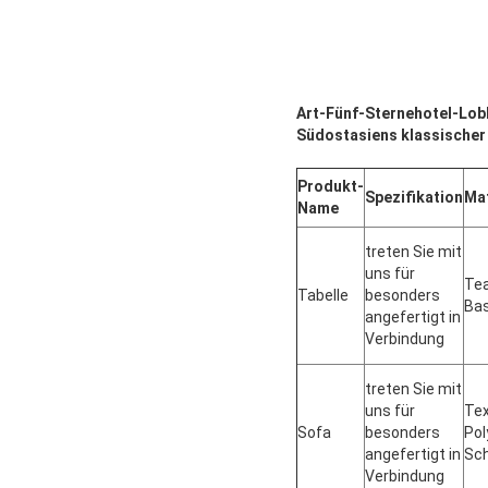
Art-Fünf-Sternehotel-Lob
Südostasiens klassischer
Produkt-
Spezifikation
Mat
Name
treten Sie mit
uns für
Tea
Tabelle
besonders
Bas
angefertigt in
Verbindung
treten Sie mit
uns für
Tex
Sofa
besonders
Pol
angefertigt in
Sc
Verbindung