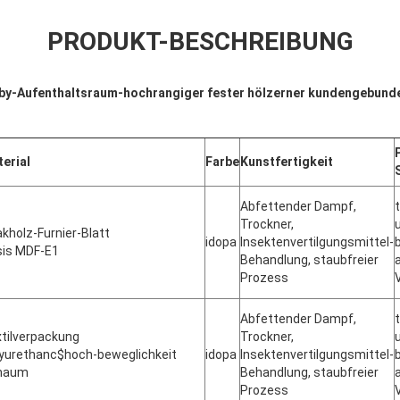
PRODUKT-BESCHREIBUNG
by-Aufenthaltsraum-hochrangiger fester hölzerner kundengebund
erial
Farbe
Kunstfertigkeit
Abfettender Dampf,
Trockner,
kholz-Furnier-Blatt
idopa
Insektenvertilgungsmittel-
is MDF-E1
Behandlung, staubfreier
Prozess
Abfettender Dampf,
tilverpackung
Trockner,
yurethanc$hoch-beweglichkeit
idopa
Insektenvertilgungsmittel-
haum
Behandlung, staubfreier
Prozess