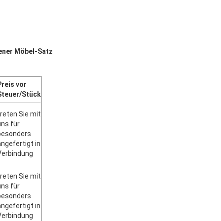
ener Möbel-Satz
Preis vor
Steuer/Stück
treten Sie mit
uns für
besonders
angefertigt in
Verbindung
treten Sie mit
uns für
besonders
angefertigt in
Verbindung