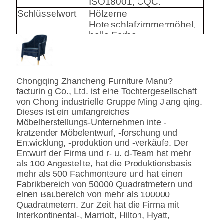
ISO18001, CQC.
Schlüsselwort
Hölzerne
Hotelschlafzimmermöbel,
helle Farbe
Harware
Hafele/Blum archie I
Hettich
Chongqing Zhancheng Furniture Manu?
Schaum
Hoher Densily-Schaum.
facturin g Co., Ltd. ist eine Tochtergesellschaft
von Chong industrielle Gruppe Ming Jiang qing.
Gewebe
Leder-/echtes
Dieses ist ein umfangreiches
Leder-/Microfiber-Leder-
Möbelherstellungs-Unternehmen inte -
CA117 Standard oder
kratzender Möbelentwurf, -forschung und
BS5852 Standardire des
Entwicklung, -produktion und -verkäufe. Der
Gewebe-/PU beständig
Entwurf der Firma und r- u. d-Team hat mehr
SS
Edelstahl #201 #304 #316,
als 100 Angestellte, hat die Produktionsbasis
bürstete oder
mehr als 500 Fachmonteure und hat einen
Spiegeloberfläche.
Fabrikbereich von 50000 Quadratmetern und
Fingerprintless
einen Baubereich von mehr als 100000
Verarbeitung
Quadratmetern. Zur Zeit hat die Firma mit
Marmor
Natürliches ausgeführt,
Interkontinental-, Marriott, Hilton, Hyatt,