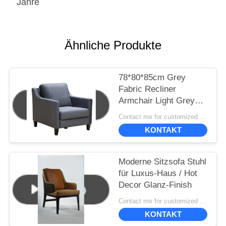
Jahre
Ähnliche Produkte
78*80*85cm Grey
Fabric Recliner
Armchair Light Grey
Velvet Armchair
Contact me for customized MOQ:10
KONTAKT
Moderne Sitzsofa Stuhl
für Luxus-Haus / Hot
Decor Glanz-Finish
Contact me for customized MOQ:10
KONTAKT