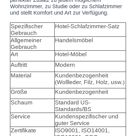
perfekter Zusatz zu jedem möglichem
Wohnzimmer, zu Studie oder zu Schlafzimmer
und stellt Komfort und Art zur Verfügung.
Spezifischer
Hotel-Schlafzimmer-Satz
Gebrauch
Allgemeiner
Handelsmöbel
Gebrauch
Art
Hotel-Möbel
Auftritt
Modern
Material
Kundenbezogenheit
(
Wollleder, Filz, Holz, usw.
)
Größe
Kundenbezogenheit
Schaum
Standard US-
Standards/BS
Service
Kundenspezifischer und
guter Service
Zertifikate
ISO9001, ISO14001,