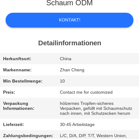
UNS
Schaum ODM
WERKSBESICHTIGUNG
KONTAKT!
QUALITÄTSKONTROLLE
Detailinformationen
BITTE
Herkunftsort:
China
UM
Markenname:
Zhan Cheng
EIN
Min Bestellmenge:
10
ANGEBOT
Preis:
Contact me for customized
Verpackung
hölzernes Tropfen-sicheres
Informationen:
Verpacken, gefüllt mit Schaumschutz
SITEMAP
nach innen, mit Schutzecken herum
Lieferzeit:
30-45 Arbeitstage
DATENSCHUTZ-
Zahlungsbedingungen:
L/C, D/A, D/P, T/T, Western Union,