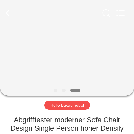
-
2026
ZENCO.
All
Rights
Reserved.
ZU
HAUSE
PRODUKTE
VIDEOS
VR-
SHOW
Helle Luxusmöbel
Abgrifffester moderner Sofa Chair
ÜBER
Design Single Person hoher Densily