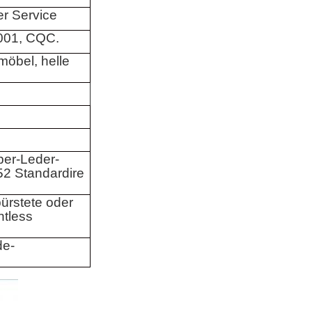
r Service
001, CQC.
öbel, helle
ber-Leder-
2 Standardire
ürstete oder
ntless
de-