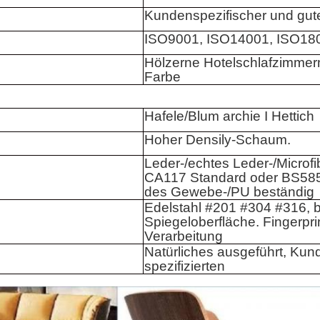
Kundenspezifischer und gute
ISO9001, ISO14001, ISO18
Hölzerne Hotelschlafzimmerm
Farbe
Hafele/Blum archie I Hettich
Hoher Densily-Schaum.
Leder-/echtes Leder-/Microfi
CA117 Standard oder BS585
des Gewebe-/PU beständig
Edelstahl #201 #304 #316, b
Spiegeloberfläche. Fingerpri
Verarbeitung
Natürliches ausgeführt, Kun
spezifizierten