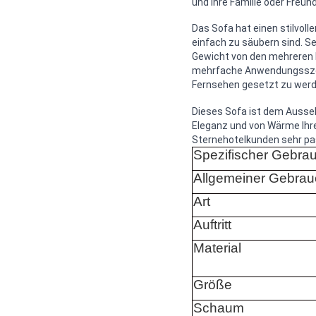
und Ihre Familie oder Freu
Das Sofa hat einen stilvoll
einfach zu säubern sind. Se
Gewicht von den mehreren Le
mehrfache Anwendungsszen
Fernsehen gesetzt zu werd
Dieses Sofa ist dem Ausseh
Eleganz und von Wärme Ihre
Sternehotelkunden sehr pas
Spezifischer Gebra
Allgemeiner Gebrau
Art
Auftritt
Material
Größe
Schaum