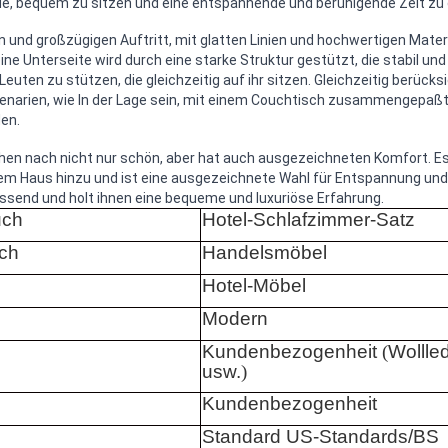
nde, bequem zu sitzen und eine entspannende und beruhigende Zeit zu
en und großzügigen Auftritt, mit glatten Linien und hochwertigen Mater
ine Unterseite wird durch eine starke Struktur gestützt, die stabil und
uten zu stützen, die gleichzeitig auf ihr sitzen. Gleichzeitig berücks
arien, wie In der Lage sein, mit einem Couchtisch zusammengepaßt
en.
en nach nicht nur schön, aber hat auch ausgezeichneten Komfort. Es
m Haus hinzu und ist eine ausgezeichnete Wahl für Entspannung und Fr
send und holt ihnen eine bequeme und luxuriöse Erfahrung.
uch
Hotel-Schlafzimmer-Satz
ch
Handelsmöbel
Hotel-Möbel
Modern
Kundenbezogenheit
(
Wollled
usw.
)
Kundenbezogenheit
Standard US-Standards/BS