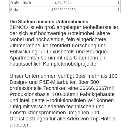
Außentisch
1
φ700*650
Sofa
1
1700*900*850
Lehnstuhl
1
φ785*800
Die Stärken unseres Unternehmens:
Sessel für den
1
605*630*840
ZENCO ist ein groß angelegter Möbelhersteller,
Außenbereich
der sich auf hochwertige Hotelmöbel, ältere
Schlafkasten
1
2000*2100*390
Möbel und hochwertige, fein eingerichtete
Zimmermöbel konzentriert.Forschung und
EntwicklungFür Luxushotels und Boutique-
Apartments übernimmt das Unternehmen
hauptsächlich Komplettmöbelprojekte.
Unser Unternehmen verfügt über mehr als 100
Design- und F&E-Mitarbeiter, über 500
professionelle Techniker, eine 66666,6667m2
Produktionsbasis, 100.000m2 Fabrikgebäude
und intelligente Produktionslinien.Wir können
ruhig mit verschiedenen technischen und
Konstruktionsproblemen umgehen und
Dienstleistungen für alle Arten von Top-Hotels
anbieten.