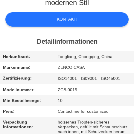
UNS
modernen Stil
WERKSBESICHTIGUNG
KONTAKT!
QUALITÄTSKONTROLLE
Detailinformationen
BITTE
Herkunftsort:
Tongliang, Chongqing, China
UM
Markenname:
ZENCO CASA
EIN
Zertifizierung:
ISO14001，IS09001，ISO45001
ANGEBOT
Modellnummer:
ZCB-0015
Min Bestellmenge:
10
SITEMAP
Preis:
Contact me for customized
Verpackung
hölzernes Tropfen-sicheres
DATENSCHUTZ-
Informationen:
Verpacken, gefüllt mit Schaumschutz
nach innen, mit Schutzecken herum