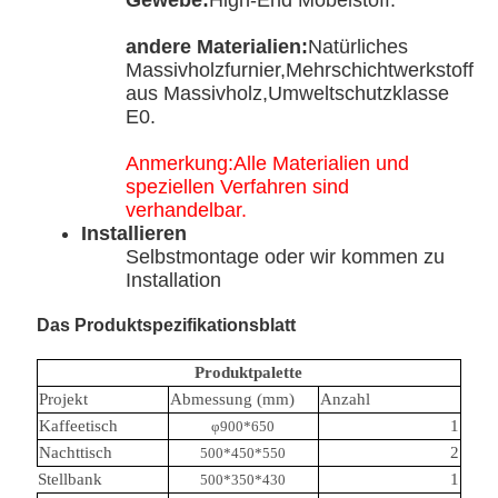
Gewebe:
High-End Möbelstoff.
andere Materialien:
Natürliches
Massivholzfurnier,Mehrschichtwerkstoff
aus Massivholz,Umweltschutzklasse
E0.
Anmerkung:Alle Materialien und
speziellen Verfahren sind
verhandelbar.
Installieren
Selbstmontage oder wir kommen zu
Installation
Das Produktspezifikationsblatt
Produktpalette
Projekt
Abmessung (mm)
Anzahl
Kaffeetisch
1
φ900*650
Nachttisch
2
500*450*550
Stellbank
1
500*350*430