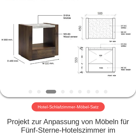
-
2026
ZENCO.
All
Rights
Reserved.
ZU
HAUSE
PRODUKTE
VIDEOS
VR-
SHOW
Hotel-Schlafzimmer-Möbel-Satz
Projekt zur Anpassung von Möbeln für
ÜBER
Fünf-Sterne-Hotelszimmer im