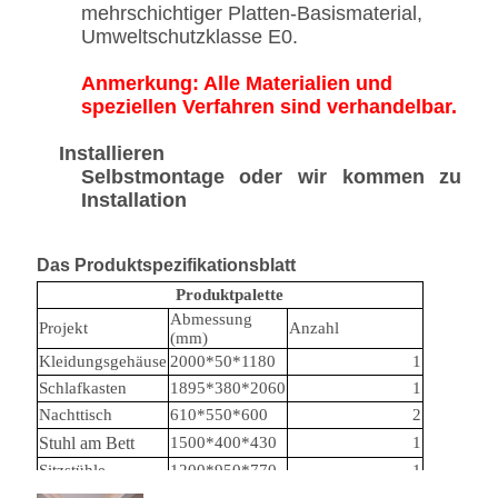
mehrschichtiger Platten-Basismaterial,
Umweltschutzklasse E0.
Anmerkung: Alle Materialien und
speziellen Verfahren sind verhandelbar.
Installieren
Selbstmontage oder wir kommen zu
Installation
Das Produktspezifikationsblatt
Produktpalette
Abmessung
Projekt
Anzahl
(mm)
Kleidungsgehäuse
2000*50*1180
1
Schlafkasten
1895*380*2060
1
Nachttisch
610*550*600
2
Stuhl am Bett
1500*400*430
1
Sitzstühle
1200*950*770
1
Fußstuhl
700*550*430
1