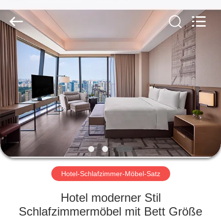
-
2026
ZENCO.
All
Rights
Reserved.
ZU
HAUSE
PRODUKTE
VIDEOS
VR-
SHOW
Hotel-Schlafzimmer-Möbel-Satz
Hotel moderner Stil
ÜBER
Schlafzimmermöbel mit Bett Größe