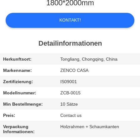
UNS
1800*2000mm
WERKSBESICHTIGUNG
KONTAKT!
QUALITÄTSKONTROLLE
Detailinformationen
BITTE
Herkunftsort:
Tongliang, Chongqing, China
UM
Markenname:
ZENCO CASA
EIN
Zertifizierung:
IS09001
ANGEBOT
Modellnummer:
ZCB-0015
Min Bestellmenge:
10 Sätze
SITEMAP
Preis:
Contact us
Verpackung
Holzrahmen + Schaumkanten
DATENSCHUTZ-
Informationen: