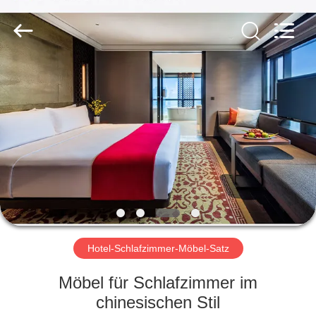
-
2026
ZENCO.
All
Rights
Reserved.
ZU
HAUSE
PRODUKTE
VIDEOS
VR-
SHOW
Hotel-Schlafzimmer-Möbel-Satz
Möbel für Schlafzimmer im
ÜBER
chinesischen Stil