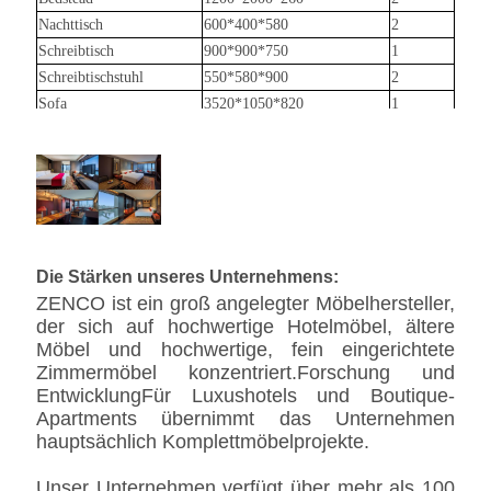
Nachttisch
600*400*580
2
Schreibtisch
900*900*750
1
Schreibtischstuhl
550*580*900
2
Sofa
3520*1050*820
1
Fernsehschrank + Seiten-
3700*580*2600
1
Minibar
Kleiderschrank
1500*1300*2600
1
Quadratischer Seitentisch
600*500*650
1
Die Stärken unseres Unternehmens:
ZENCO ist ein groß angelegter Möbelhersteller,
der sich auf hochwertige Hotelmöbel, ältere
Möbel und hochwertige, fein eingerichtete
Zimmermöbel konzentriert.Forschung und
EntwicklungFür Luxushotels und Boutique-
Apartments übernimmt das Unternehmen
hauptsächlich Komplettmöbelprojekte.
Unser Unternehmen verfügt über mehr als 100