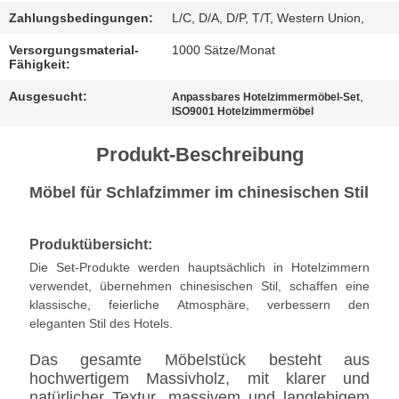
BESTIMMUNGEN
Zahlungsbedingungen:
L/C, D/A, D/P, T/T, Western Union,
Versorgungsmaterial-
1000 Sätze/Monat
Fähigkeit:
Ausgesucht:
,
Anpassbares Hotelzimmermöbel-Set
ISO9001 Hotelzimmermöbel
Produkt-Beschreibung
Möbel für Schlafzimmer im chinesischen Stil
Produktübersicht:
Die Set-Produkte werden hauptsächlich in Hotelzimmern
verwendet, übernehmen chinesischen Stil, schaffen eine
klassische, feierliche Atmosphäre, verbessern den
eleganten Stil des Hotels.
Das gesamte Möbelstück besteht aus
hochwertigem Massivholz, mit klarer und
natürlicher Textur, massivem und langlebigem