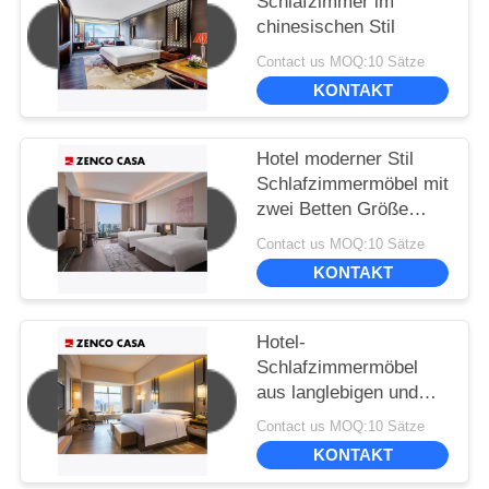
Schlafzimmer im
chinesischen Stil
Contact us MOQ:10 Sätze
KONTAKT
Hotel moderner Stil
Schlafzimmermöbel mit
zwei Betten Größe
1500*2000mm
Contact us MOQ:10 Sätze
KONTAKT
Hotel-
Schlafzimmermöbel
aus langlebigen und
umweltfreundlichen
Contact us MOQ:10 Sätze
Materialien
KONTAKT