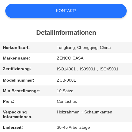
UNS
KONTAKT!
WERKSBESICHTIGUNG
Detailinformationen
QUALITÄTSKONTROLLE
Herkunftsort:
Tongliang, Chongqing, China
BITTE
Markenname:
ZENCO CASA
UM
Zertifizierung:
ISO14001，IS09001，ISO45001
EIN
Modellnummer:
ZCB-0001
ANGEBOT
Min Bestellmenge:
10 Sätze
Preis:
Contact us
SITEMAP
Verpackung
Holzrahmen + Schaumkanten
Informationen:
DATENSCHUTZ-
Lieferzeit:
30-45 Arbeitstage