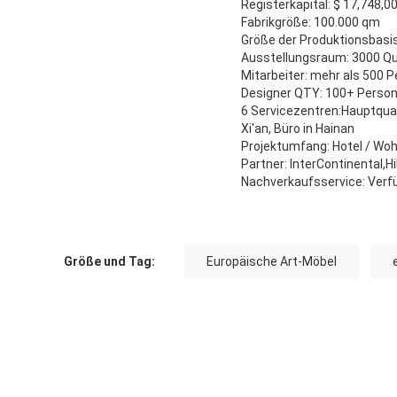
Registerkapital: $ 17,748,0
Fabrikgröße: 100.000 qm
Größe der Produktionsbasi
Ausstellungsraum: 3000 Q
Mitarbeiter: mehr als 500 
Designer QTY: 100+ Perso
6 Servicezentren:Hauptquart
Xi'an, Büro in Hainan
Projektumfang: Hotel / Wohn
Partner: InterContinental,
Nachverkaufsservice: Verfü
Größe und Tag:
Europäische Art-Möbel