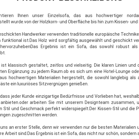
ntieren Ihnen unser Einzelsofa, das aus hochwertiger norda
tellt wurde.von der Holzkorn- und Oberfläche bis hin zum Kissen- und P
schickten Handwerker verwenden traditionelle europäische Techniken
funktional ist.Das Holz wird sorgfältig ausgewählt und geschickt ver
hervorzuhebenDas Ergebnis ist ein Sofa, das sowohl robust als
bt.
ist klassisch gestaltet, zeitlos und vielseitig. Die klaren Linien un
kten Ergänzung zu jedem Raum.ob es sich um eine Hotel-Lounge ode
 aus hochwertigen Materialien hergestellt, die sowohl langlebig als
Gäste ein luxuriöses Sitzvergnügen genießen.
dass jeder Kunde einzigartige Bedürfnisse und Vorlieben hat, weshal
 anbieten.oder arbeiten Sie mit unserem Designteam zusammen, 
n Stil und Geschmack perfekt widerspiegelt.Der Kissen-Stil und die
rungen zugeschnitten werden.
i uns an erster Stelle, denn wir verwenden nur die besten Materialie
re Arbeit sind.Das Ergebnis ist ein Sofa, das nicht nur schön, sondern a