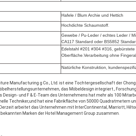
Hafele / Blum Archie und Hettich
Hochdichte Schaumstoff.
Gewebe / Pu-Leder / echtes Leder / M
CA117 Standard oder BS5852 Standar
Edelstahl #201 #304 #316, gebürstete
Oberfläche.Verarbeitung ohne Finger
Natürliche Konstruktion, kundenspezifiz
re Manufacturing g Co., Ltd. ist eine Tochtergesellschaft der Chong q
Möbelherstellungsunternehmen, das Möbeldesign integriert., Forschun
as Design- und F & E-Team des Unternehmens hat mehr als 100 Mitarbe
nelle Techniker,und hat eine Fabrikfläche von 50000 Quadratmetern u
rzeit arbeitet das Unternehmen mit InterContinental, Marriott, Hilton
tbekannten Marken der Hotel Management Group zusammen.