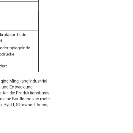
ikrofaser-Leder
d
 oder spiegelnde
abdrücke
iert
ing Ming jiang Industrial
g und Entwicklung,
iter, die Produktionsbasis
nd eine Baufläche von mehr
, Hyatt, Starwood, Accor,