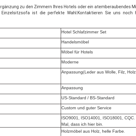
e Ergänzung zu den Zimmern Ihres Hotels oder ein atemberaubendes Mit
inzelsitzsofa ist die perfekte Wahl.Kontaktieren Sie uns noch he
Hotel Schlafzimmer Set
Handelsmöbel
Möbel für Hotels
Moderne
Anpassung
Leder aus Wolle, Filz, Holz
(
Anpassung
US-Standard / BS-Standard
Custom und guter Service
ISO9001, ISO14001, ISO18001, CQC. D
Mal, dass ich hier bin.
Holzmöbel aus Holz, helle Farbe.