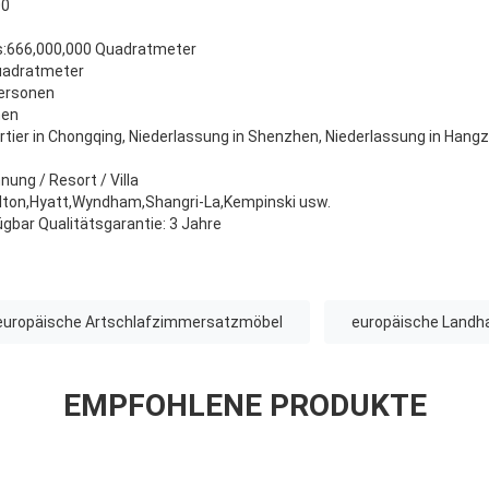
00
s:666,000,000 Quadratmeter
uadratmeter
Personen
nen
ier in Chongqing, Niederlassung in Shenzhen, Niederlassung in Hangzh
ung / Resort / Villa
Hilton,Hyatt,Wyndham,Shangri-La,Kempinski usw.
gbar Qualitätsgarantie: 3 Jahre
europäische Artschlafzimmersatzmöbel
europäische Landh
EMPFOHLENE PRODUKTE