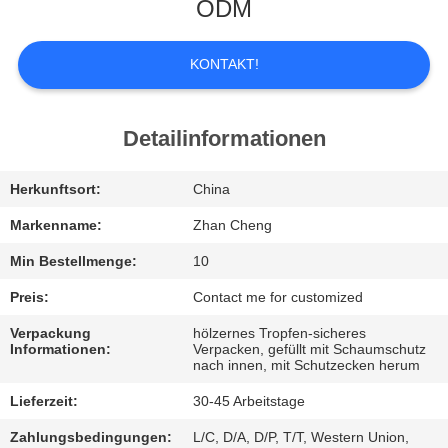
UNS
ODM
WERKSBESICHTIGUNG
KONTAKT!
QUALITÄTSKONTROLLE
Detailinformationen
BITTE
Herkunftsort:
China
UM
Markenname:
Zhan Cheng
EIN
Min Bestellmenge:
10
ANGEBOT
Preis:
Contact me for customized
Verpackung
hölzernes Tropfen-sicheres
Informationen:
Verpacken, gefüllt mit Schaumschutz
SITEMAP
nach innen, mit Schutzecken herum
Lieferzeit:
30-45 Arbeitstage
DATENSCHUTZ-
Zahlungsbedingungen:
L/C, D/A, D/P, T/T, Western Union,