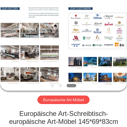
-
2026
ZENCO.
All
Rights
Reserved.
ZU
HAUSE
PRODUKTE
VIDEOS
VR-
SHOW
Europäische Art-Möbel
Europäische Art-Schreibtisch-
ÜBER
europäische Art-Möbel 145*69*83cm