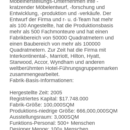
Möbelherstellungs-Unternehmen inte -
Leder-/Microfiber-Leder-
kratzender Möbelentwurf, -forschung und
CA117 Standard oder
Entwicklung, -produktion und -verkäufe. Der
BS5852 Standardire des
Entwurf der Firma und r- u. d-Team hat mehr
Gewebe-/PU beständig
als 100 Angestellte, hat die Produktionsbasis
SS
Edelstahl #201 #304 #316,
mehr als 500 Fachmonteure und hat einen
bürstete oder
Fabrikbereich von 50000 Quadratmetern und
Spiegeloberfläche.
einen Baubereich von mehr als 100000
Fingerprintless
Quadratmetern. Zur Zeit hat die Firma mit
Verarbeitung
Interkontinental-, Marriott, Hilton, Hyatt,
Marmor
Natürliches ausgeführt,
Starwood, Accor, Wyndham und anderen
Kunde-spezifizierten
weltberühmten Hotel-Führungsgruppenmarken
zusammengearbeitet.
Fabrik-Basis-Informationen:
Hergestellte Zeit: 2005
Registriertes Kapital: $17.748.000
Fabrik-Größe: 100,000SQM
Produktions-niedrige Größe: 666,000,000SQM
Ausstellungsraum: 3,000SQM
Funktions-Personal: 500+ Menschen
Designer Menge: 100+ Menschen