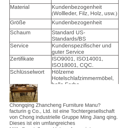
Material
Kundenbezogenheit
(
Wollleder, Filz, Holz, usw.
)
Größe
Kundenbezogenheit
Schaum
Standard US-
Standards/BS
Service
Kundenspezifischer und
guter Service
Zertifikate
ISO9001, ISO14001,
ISO18001, CQC.
Schlüsselwort
Hölzerne
Hotelschlafzimmermöbel,
helle Farbe
Harware
Hafele/Blum archie I
Chongqing Zhancheng Furniture Manu?
Hettich
facturin g Co., Ltd. ist eine Tochtergesellschaft
Schaum
Hoher Densily-Schaum.
von Chong industrielle Gruppe Ming Jiang qing.
Dieses ist ein umfangreiches
Gewebe
Leder-/echtes