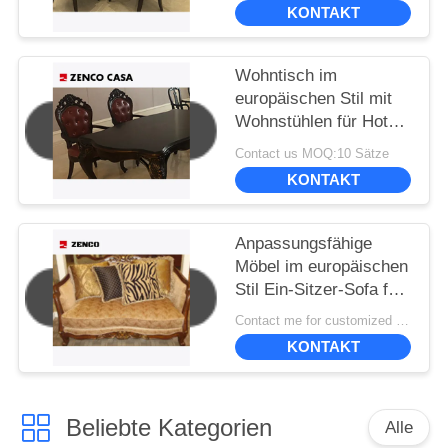
KONTAKT
Wohntisch im
europäischen Stil mit
Wohnstühlen für Hotel
oder Zuhause
Contact us MOQ:10 Sätze
KONTAKT
Anpassungsfähige
Möbel im europäischen
Stil Ein-Sitzer-Sofa für
elegante und
Contact me for customized MOQ:10
funktionelle
KONTAKT
Sitzgelegenheiten
Beliebte Kategorien
Alle