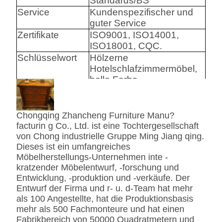
Standards/BS
Service
Kundenspezifischer und
guter Service
Zertifikate
ISO9001, ISO14001,
ISO18001, CQC.
Schlüsselwort
Hölzerne
Hotelschlafzimmermöbel,
helle Farbe
Harware
Hafele/Blum archie I
Chongqing Zhancheng Furniture Manu?
Hettich
facturin g Co., Ltd. ist eine Tochtergesellschaft
Schaum
Hoher Densily-Schaum.
von Chong industrielle Gruppe Ming Jiang qing.
Dieses ist ein umfangreiches
Gewebe
Leder-/echtes
Möbelherstellungs-Unternehmen inte -
Leder-/Microfiber-Leder-
kratzender Möbelentwurf, -forschung und
CA117 Standard oder
Entwicklung, -produktion und -verkäufe. Der
BS5852 Standardire des
Entwurf der Firma und r- u. d-Team hat mehr
Gewebe-/PU beständig
als 100 Angestellte, hat die Produktionsbasis
SS
Edelstahl #201 #304 #316,
mehr als 500 Fachmonteure und hat einen
bürstete oder
Fabrikbereich von 50000 Quadratmetern und