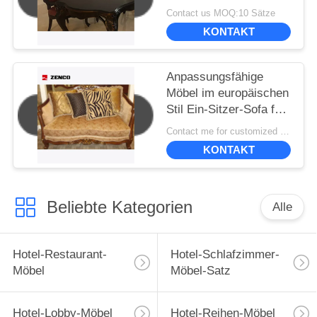
oder Zuhause
Contact us MOQ:10 Sätze
KONTAKT
Anpassungsfähige
Möbel im europäischen
Stil Ein-Sitzer-Sofa für
elegante und
Contact me for customized MOQ:10
funktionelle
KONTAKT
Sitzgelegenheiten
Beliebte Kategorien
Alle
Hotel-Restaurant-
Hotel-Schlafzimmer-
Möbel
Möbel-Satz
Hotel-Lobby-Möbel
Hotel-Reihen-Möbel