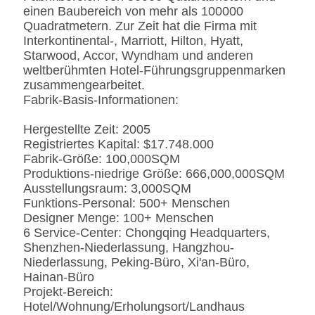
Spiegeloberfläche.
einen Baubereich von mehr als 100000
Fingerprintless
Quadratmetern. Zur Zeit hat die Firma mit
Verarbeitung
Interkontinental-, Marriott, Hilton, Hyatt,
Marmor
Natürliches ausgeführt,
Starwood, Accor, Wyndham und anderen
Kunde-spezifizierten
weltberühmten Hotel-Führungsgruppenmarken
zusammengearbeitet.
Fabrik-Basis-Informationen:
Hergestellte Zeit: 2005
Registriertes Kapital: $17.748.000
Fabrik-Größe: 100,000SQM
Produktions-niedrige Größe: 666,000,000SQM
Ausstellungsraum: 3,000SQM
Funktions-Personal: 500+ Menschen
Designer Menge: 100+ Menschen
6 Service-Center: Chongqing Headquarters,
Shenzhen-Niederlassung, Hangzhou-
Niederlassung, Peking-Büro, Xi'an-Büro,
Hainan-Büro
Projekt-Bereich:
Hotel/Wohnung/Erholungsort/Landhaus