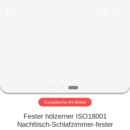
-
2026
ZENCO.
All
Rights
Reserved.
ZU
HAUSE
PRODUKTE
VIDEOS
VR-
SHOW
Europäische Art-Möbel
Fester hölzerner ISO18001
ÜBER
Nachttisch-Schlafzimmer-fester