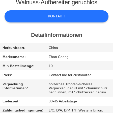
UNS
Walnuss-Aufbereiter geruchlos
WERKSBESICHTIGUNG
KONTAKT!
QUALITÄTSKONTROLLE
Detailinformationen
BITTE
Herkunftsort:
China
UM
Markenname:
Zhan Cheng
EIN
Min Bestellmenge:
10
ANGEBOT
Preis:
Contact me for customized
Verpackung
hölzernes Tropfen-sicheres
Informationen:
Verpacken, gefüllt mit Schaumschutz
SITEMAP
nach innen, mit Schutzecken herum
Lieferzeit:
30-45 Arbeitstage
DATENSCHUTZ-
Zahlungsbedingungen:
L/C, D/A, D/P, T/T, Western Union,