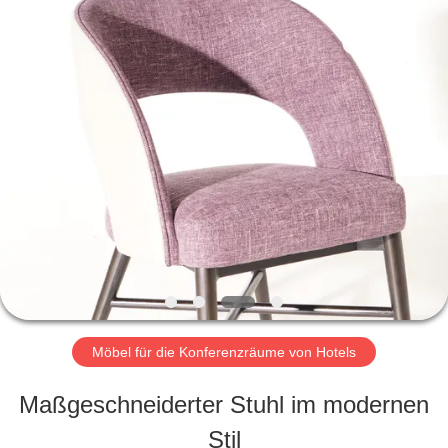
-
2026
ZENCO.
All
Rights
Reserved.
ZU
HAUSE
PRODUKTE
VIDEOS
Möbel für die Konferenzräume von Hotels
VR-
Maßgeschneiderter Stuhl im modernen
SHOW
Stil