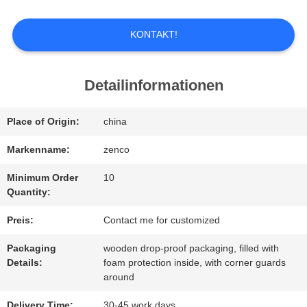
ÜBER
KONTAKT!
UNS
Detailinformationen
WERKSBESICHTIGUNG
Place of Origin:
china
Markenname:
zenco
QUALITÄTSKONTROLLE
Minimum Order
10
Quantity:
BITTE
Preis:
Contact me for customized
UM
Packaging
wooden drop-proof packaging, filled with
EIN
Details:
foam protection inside, with corner guards
around
ANGEBOT
Delivery Time:
30-45 work days