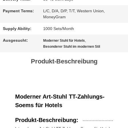
Payment Terms:
L/C, D/A, D/P, T/T, Western Union,
SITEMAP
MoneyGram
Supply Ability:
1000 Sets/Month
DATENSCHUTZ-
Ausgesucht:
,
Moderner Stuhl für Hotels
BESTIMMUNGEN
Besonderer Stuhl im modernen Stil
Produkt-Beschreibung
Moderner Art-Stuhl TT-Zahlungs-
Soems für Hotels
Produkt-Beschreibung: