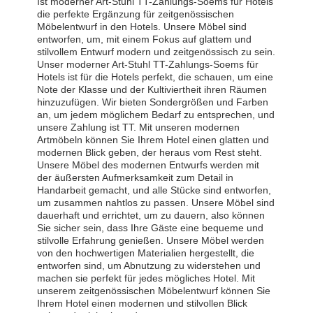
Ist moderner Art-Stuhl TT-Zahlungs-Soems für Hotels
die perfekte Ergänzung für zeitgenössischen
Möbelentwurf in den Hotels. Unsere Möbel sind
entworfen, um, mit einem Fokus auf glattem und
stilvollem Entwurf modern und zeitgenössisch zu sein.
Unser moderner Art-Stuhl TT-Zahlungs-Soems für
Hotels ist für die Hotels perfekt, die schauen, um eine
Note der Klasse und der Kultiviertheit ihren Räumen
hinzuzufügen. Wir bieten Sondergrößen und Farben
an, um jedem möglichem Bedarf zu entsprechen, und
unsere Zahlung ist TT. Mit unseren modernen
Artmöbeln können Sie Ihrem Hotel einen glatten und
modernen Blick geben, der heraus vom Rest steht.
Unsere Möbel des modernen Entwurfs werden mit
der äußersten Aufmerksamkeit zum Detail in
Handarbeit gemacht, und alle Stücke sind entworfen,
um zusammen nahtlos zu passen. Unsere Möbel sind
dauerhaft und errichtet, um zu dauern, also können
Sie sicher sein, dass Ihre Gäste eine bequeme und
stilvolle Erfahrung genießen. Unsere Möbel werden
von den hochwertigen Materialien hergestellt, die
entworfen sind, um Abnutzung zu widerstehen und
machen sie perfekt für jedes mögliches Hotel. Mit
unserem zeitgenössischen Möbelentwurf können Sie
Ihrem Hotel einen modernen und stilvollen Blick