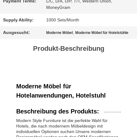
Payment Terms:
L/C, D/A, D/P, T/T, Western Union,
MoneyGram
SITEMAP
Supply Ability:
1000 Sets/Month
Ausgesucht:
,
Moderne Möbel
Moderne Möbel für Hotelstühle
DATENSCHUTZ-
Produkt-Beschreibung
BESTIMMUNGEN
Moderne Möbel für
Hotelanwendungen, Hotelstuhl
Beschreibung des Produkts:
Modern Style Furniture ist die perfekte Wahl für
Hotels, die nach modernem Möbeldesign mit
individuellen Optionen suchen.Unsere modernen