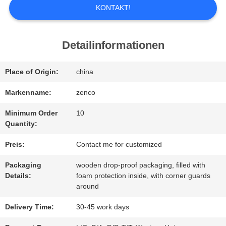
KONTAKT!
ÜBER
UNS
Detailinformationen
Place of Origin:
china
WERKSBESICHTIGUNG
Markenname:
zenco
QUALITÄTSKONTROLLE
Minimum Order
10
Quantity:
Preis:
Contact me for customized
BITTE
Packaging
wooden drop-proof packaging, filled with
UM
Details:
foam protection inside, with corner guards
around
EIN
Delivery Time:
30-45 work days
ANGEBOT