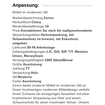
Anpassung:
Möbel im modernen Stil
Markenbezeichnung:
Zenco
Herkunftsort:
China
Mindestbestellmenge:
10
Preis:
Kontaktieren Sie mich für maßgeschneiderte
Verpackungsdaten:
Holzverpackung, mit
Schaumschutz im Inneren, mit Eckschutz
umgeben
Lieferzeit:
30-45 Arbeitstage
Zahlungsbedingungen:
L/C, D/A, D/P, T/T, Western
Union, MoneyGram
Versorgungsfähigkeit:
1000 Sätze/Monat
Größe:
Ausrüstung
Zahlung:
TT
Verpackung:
Holz
Stil:
Moderne
Farbe:
Ausrüstung
Zenco bietet moderne Möbel im modernen Stil an.
Unser hochwertiges modernes Möbeldesign verleiht
Ihrem Zuhause ein einzigartiges Aussehen.mit einer
tropfsicheren Verpackung aus Holz und einem
Schaumschutz für einen maximalen Schutz. Unsere