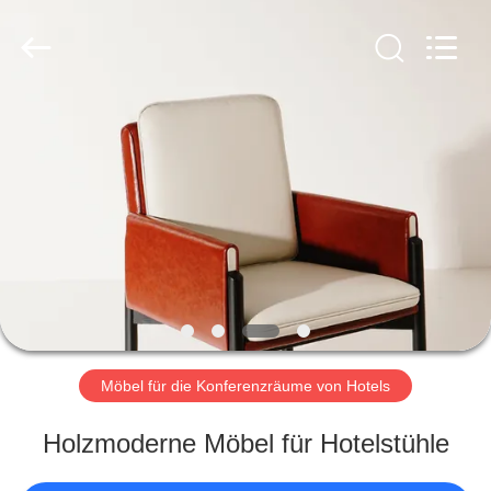
-
2026
ZENCO.
All
Rights
Reserved.
ZU
HAUSE
PRODUKTE
VIDEOS
Möbel für die Konferenzräume von Hotels
VR-
Holzmoderne Möbel für Hotelstühle
SHOW