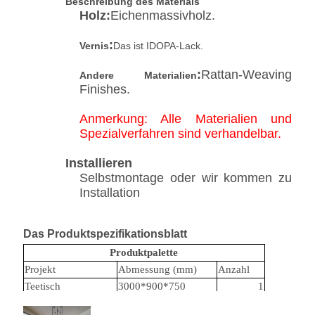
Beschreibung des Materials
Holz
:
Eichenmassivholz.
:
Vernis
Das ist IDOPA-Lack.
:
Rattan-Weaving
Andere Materialien
Finishes.
Anmerkung: Alle Materialien und
Spezialverfahren sind verhandelbar.
Installieren
Selbstmontage oder wir kommen zu
Installation
Das Produktspezifikationsblatt
Produktpalette
Projekt
Abmessung (mm)
Anzahl
Teetisch
3000*900*750
1
Teestuhl
680*650*750
6