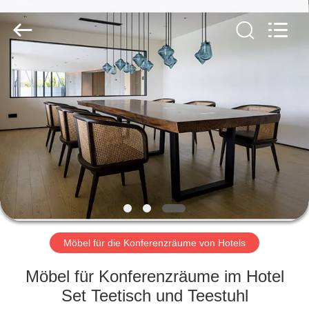
-
2026
ZENCO.
All
Rights
Reserved.
ZU
HAUSE
PRODUKTE
VIDEOS
VR-
SHOW
Möbel für die Konferenzräume von Hotels
Möbel für Konferenzräume im Hotel
ÜBER
Set Teetisch und Teestuhl