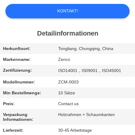
UNS
KONTAKT!
WERKSBESICHTIGUNG
Detailinformationen
QUALITÄTSKONTROLLE
Herkunftsort:
Tongliang, Chongqing, China
BITTE
Markenname:
Zenco
UM
Zertifizierung:
ISO14001，IS09001，ISO45001
EIN
Modellnummer:
ZCM-0003
ANGEBOT
Min Bestellmenge:
10 Sätze
Preis:
Contact us
SITEMAP
Verpackung
Holzrahmen + Schaumkanten
Informationen:
DATENSCHUTZ-
Lieferzeit:
30-45 Arbeitstage