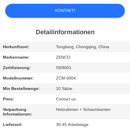
UNS
KONTAKT!
WERKSBESICHTIGUNG
Detailinformationen
QUALITÄTSKONTROLLE
Herkunftsort:
Tongliang, Chongqing, China
BITTE
Markenname:
ZENCO
UM
Zertifizierung:
IS09001
EIN
Modellnummer:
ZCM-0004
ANGEBOT
Min Bestellmenge:
10 Sätze
Preis:
Contact us
SITEMAP
Verpackung
Holzrahmen + Schaumkanten
Informationen:
DATENSCHUTZ-
Lieferzeit:
30-45 Arbeitstage