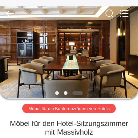
-
2026
ZENCO.
All
Rights
Reserved.
ZU
HAUSE
PRODUKTE
VIDEOS
VR-
SHOW
Möbel für die Konferenzräume von Hotels
Möbel für den Hotel-Sitzungszimmer
ÜBER
mit Massivholz