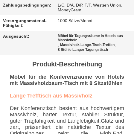
BESTIMMUNGEN
Zahlungsbedingungen:
L/C, D/A, D/P, T/T, Western Union,
MoneyGram
Versorgungsmaterial-
1000 Sätze/Monat
Fähigkeit:
Ausgesucht:
Möbel für Tagungsräume in Hotels aus
Massivholz
,
,
Massivholz-Lange-Tisch-Treffen
8 Stühle Langer Tagungstisch
Produkt-Beschreibung
Möbel für die Konferenzräume von Hotels
mit Massivholzbaum-Tisch mit 8 Sitzstühlen
Lange Trefftisch aus Massivholz
Der Konferenztisch besteht aus hochwertigem
Massivholz, harter Textur, stabiler Struktur,
guter Tragfähigkeit und Langlebigkeit.Glatz und
zart, präsentiert die natürliche Textur des
Originalholzes, zeigt die High-End-