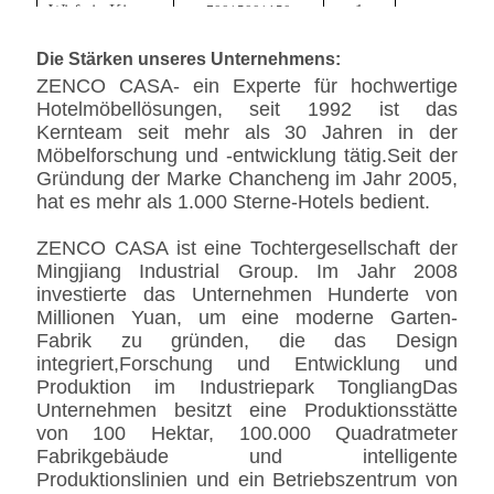
Wirf ein Kissen.
1
700*500*150
Wirf ein Kissen.
1
500*500*150
Die Stärken unseres Unternehmens:
Minibar
1
1000*600*900
ZENCO CASA- ein Experte für hochwertige
Hotelmöbellösungen, seit 1992 ist das
Kernteam seit mehr als 30 Jahren in der
Möbelforschung und -entwicklung tätig.Seit der
Gründung der Marke Chancheng im Jahr 2005,
hat es mehr als 1.000 Sterne-Hotels bedient.
ZENCO CASA ist eine Tochtergesellschaft der
Mingjiang Industrial Group. Im Jahr 2008
investierte das Unternehmen Hunderte von
Millionen Yuan, um eine moderne Garten-
Fabrik zu gründen, die das Design
integriert,Forschung und Entwicklung und
Produktion im Industriepark TongliangDas
Unternehmen besitzt eine Produktionsstätte
von 100 Hektar, 100.000 Quadratmeter
Fabrikgebäude und intelligente
Produktionslinien und ein Betriebszentrum von