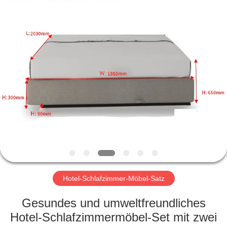
-
2026
ZENCO.
All
Rights
Reserved.
ZU
HAUSE
PRODUKTE
VIDEOS
VR-
SHOW
Hotel-Schlafzimmer-Möbel-Satz
Gesundes und umweltfreundliches
ÜBER
Hotel-Schlafzimmermöbel-Set mit zwei