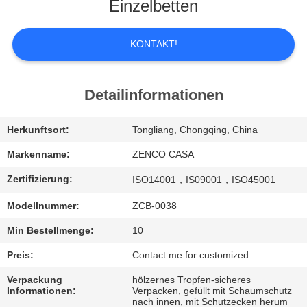
UNS
Einzelbetten
WERKSBESICHTIGUNG
KONTAKT!
QUALITÄTSKONTROLLE
Detailinformationen
BITTE
Herkunftsort:
Tongliang, Chongqing, China
UM
Markenname:
ZENCO CASA
EIN
Zertifizierung:
ISO14001，IS09001，ISO45001
ANGEBOT
Modellnummer:
ZCB-0038
Min Bestellmenge:
10
SITEMAP
Preis:
Contact me for customized
Verpackung
hölzernes Tropfen-sicheres
DATENSCHUTZ-
Informationen:
Verpacken, gefüllt mit Schaumschutz
nach innen, mit Schutzecken herum