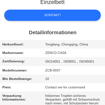
UNS
Einzelbett
WERKSBESICHTIGUNG
KONTAKT!
QUALITÄTSKONTROLLE
Detailinformationen
BITTE
Herkunftsort:
Tongliang, Chongqing, China
UM
Markenname:
ZENCO CASA
EIN
Zertifizierung:
ISO14001，IS09001，ISO45001
ANGEBOT
Modellnummer:
ZCB-0037
Min Bestellmenge:
10
SITEMAP
Preis:
Contact me for customized
Verpackung
hölzernes Tropfen-sicheres
DATENSCHUTZ-
Informationen:
Verpacken, gefüllt mit Schaumschutz
nach innen, mit Schutzecken herum