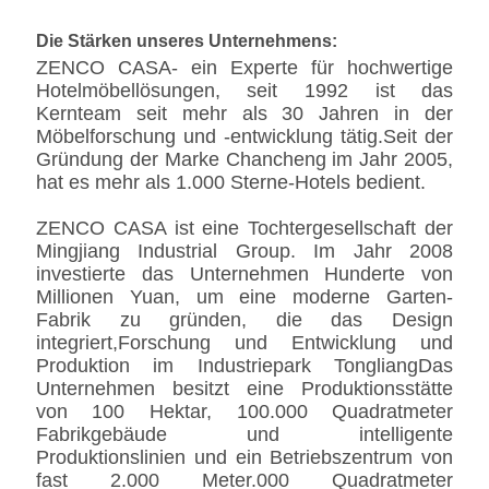
Wirf ein Kissen.
1
500*500*150
Die Stärken unseres Unternehmens:
Minibar
1
920*550*900
ZENCO CASA- ein Experte für hochwertige
Hotelmöbellösungen, seit 1992 ist das
Kernteam seit mehr als 30 Jahren in der
Möbelforschung und -entwicklung tätig.Seit der
Gründung der Marke Chancheng im Jahr 2005,
hat es mehr als 1.000 Sterne-Hotels bedient.
ZENCO CASA ist eine Tochtergesellschaft der
Mingjiang Industrial Group. Im Jahr 2008
investierte das Unternehmen Hunderte von
Millionen Yuan, um eine moderne Garten-
Fabrik zu gründen, die das Design
integriert,Forschung und Entwicklung und
Produktion im Industriepark TongliangDas
Unternehmen besitzt eine Produktionsstätte
von 100 Hektar, 100.000 Quadratmeter
Fabrikgebäude und intelligente
Produktionslinien und ein Betriebszentrum von
fast 2.000 Meter.000 Quadratmeter