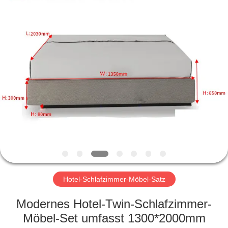
-
2026
ZENCO.
All
Rights
Reserved.
ZU
HAUSE
PRODUKTE
VIDEOS
VR-
SHOW
Hotel-Schlafzimmer-Möbel-Satz
Modernes Hotel-Twin-Schlafzimmer-
ÜBER
Möbel-Set umfasst 1300*2000mm