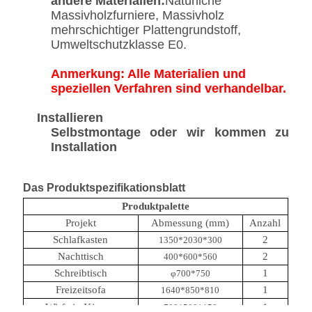
andere Materialien:
Natürliche
Massivholzfurniere, Massivholz
mehrschichtiger Plattengrundstoff,
Umweltschutzklasse E0.
Anmerkung: Alle Materialien und
speziellen Verfahren sind verhandelbar.
Installieren
Selbstmontage oder wir kommen zu
Installation
Das Produktspezifikationsblatt
Produktpalette
Projekt
Abmessung (mm)
Anzahl
Schlafkasten
2
1350*2030*300
Nachttisch
2
400*600*560
Schreibtisch
1
φ700*750
Freizeitsofa
1
1640*850*810
Wirf ein Kissen.
1
700*500*150