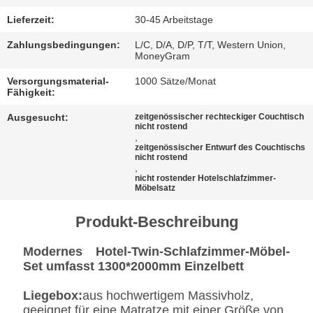
BESTIMMUNGEN
Lieferzeit:
30-45 Arbeitstage
Zahlungsbedingungen:
L/C, D/A, D/P, T/T, Western Union,
MoneyGram
Versorgungsmaterial-
1000 Sätze/Monat
Fähigkeit:
Ausgesucht:
zeitgenössischer rechteckiger Couchtisch
nicht rostend
,
zeitgenössischer Entwurf des Couchtischs
nicht rostend
,
nicht rostender Hotelschlafzimmer-
Möbelsatz
Produkt-Beschreibung
Modernes Hotel-Twin-Schlafzimmer-Möbel-
Set umfasst 1300*2000mm Einzelbett
Liegebox:
aus hochwertigem Massivholz,
geeignet für eine Matratze mit einer Größe von