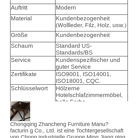
Auftritt
Modern
Material
Kundenbezogenheit
(
Wollleder, Filz, Holz, usw.
)
Größe
Kundenbezogenheit
Schaum
Standard US-
Standards/BS
Service
Kundenspezifischer und
guter Service
Zertifikate
ISO9001, ISO14001,
ISO18001, CQC.
Schlüsselwort
Hölzerne
Hotelschlafzimmermöbel,
helle Farbe
Harware
Hafele/Blum archie I
Chongqing Zhancheng Furniture Manu?
Hettich
facturin g Co., Ltd. ist eine Tochtergesellschaft
Schaum
Hoher Densily-Schaum.
von Chong industrielle Gruppe Ming Jiang qing.