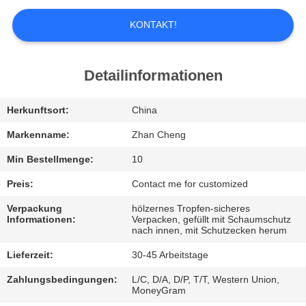
UNS
KONTAKT!
WERKSBESICHTIGUNG
Detailinformationen
QUALITÄTSKONTROLLE
Herkunftsort:
China
BITTE
Markenname:
Zhan Cheng
UM
Min Bestellmenge:
10
EIN
Preis:
Contact me for customized
ANGEBOT
Verpackung
hölzernes Tropfen-sicheres
Informationen:
Verpacken, gefüllt mit Schaumschutz
nach innen, mit Schutzecken herum
SITEMAP
Lieferzeit:
30-45 Arbeitstage
Zahlungsbedingungen:
L/C, D/A, D/P, T/T, Western Union,
DATENSCHUTZ-
MoneyGram