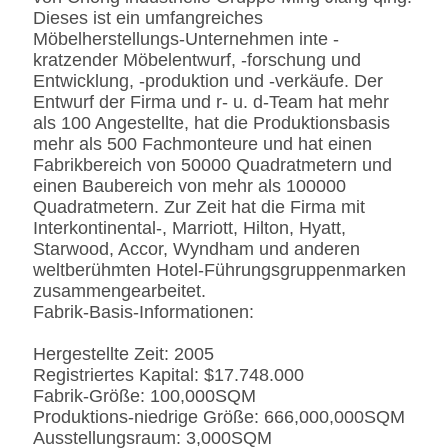
Dieses ist ein umfangreiches
Gewebe
Leder-/echtes
Möbelherstellungs-Unternehmen inte -
Leder-/Microfiber-Leder-
kratzender Möbelentwurf, -forschung und
CA117 Standard oder
Entwicklung, -produktion und -verkäufe. Der
BS5852 Standardire des
Entwurf der Firma und r- u. d-Team hat mehr
Gewebe-/PU beständig
als 100 Angestellte, hat die Produktionsbasis
SS
Edelstahl #201 #304 #316,
mehr als 500 Fachmonteure und hat einen
bürstete oder
Fabrikbereich von 50000 Quadratmetern und
Spiegeloberfläche.
einen Baubereich von mehr als 100000
Fingerprintless
Quadratmetern. Zur Zeit hat die Firma mit
Verarbeitung
Interkontinental-, Marriott, Hilton, Hyatt,
Marmor
Natürliches ausgeführt,
Starwood, Accor, Wyndham und anderen
Kunde-spezifizierten
weltberühmten Hotel-Führungsgruppenmarken
zusammengearbeitet.
Fabrik-Basis-Informationen:
Hergestellte Zeit: 2005
Registriertes Kapital: $17.748.000
Fabrik-Größe: 100,000SQM
Produktions-niedrige Größe: 666,000,000SQM
Ausstellungsraum: 3,000SQM