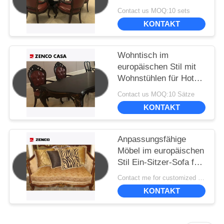
kleinen runden Tisch
Contact us MOQ:10 sets
KONTAKT
Wohntisch im
europäischen Stil mit
Wohnstühlen für Hotel
oder Zuhause
Contact us MOQ:10 Sätze
KONTAKT
Anpassungsfähige
Möbel im europäischen
Stil Ein-Sitzer-Sofa für
elegante und
Contact me for customized MOQ:10
funktionelle
KONTAKT
Sitzgelegenheiten