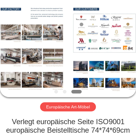
-
2026
ZENCO.
All
Rights
Reserved.
ZU
HAUSE
PRODUKTE
VIDEOS
VR-
SHOW
Europäische Art-Möbel
Verlegt europäische Seite ISO9001
ÜBER
europäische Beistelltische 74*74*69cm