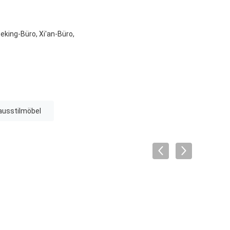
king-Büro, Xi'an-Büro,
ausstilmöbel