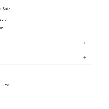
el-Satz
,
vor
gut
es vor