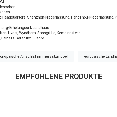
SQM
 Menschen
nschen
g Headquarters, Shenzhen-Niederlassung, Hangzhou-Niederlassung, Pe
hnung/Erholungsort/Landhaus
Hilton, Hyatt, Wyndham, Shangri-La, Kempinski etc.
ualitäts-Garantie: 3 Jahre
europäische Artschlafzimmersatzmöbel
europäische Landh
EMPFOHLENE PRODUKTE