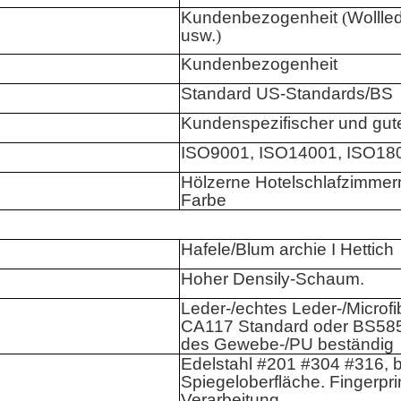
Kundenbezogenheit
(
Wollled
usw.
)
Kundenbezogenheit
Standard US-Standards/BS
Kundenspezifischer und gute
ISO9001, ISO14001, ISO18
Hölzerne Hotelschlafzimmerm
Farbe
Hafele/Blum archie I Hettich
Hoher Densily-Schaum.
Leder-/echtes Leder-/Microfi
CA117 Standard oder BS585
des Gewebe-/PU beständig
Edelstahl #201 #304 #316, b
Spiegeloberfläche. Fingerpri
Verarbeitung