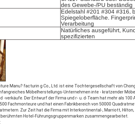
des Gewebe-/PU beständig
Edelstahl #201 #304 #316, b
Spiegeloberfläche. Fingerpri
Verarbeitung
Natürliches ausgeführt, Kun
spezifizierten
ure Manu? facturin g Co., Ltd. ist eine Tochtergesellschaft von Chong
 umfangreiches Möbelherstellungs-Unternehmen inte - kratzender Möbe
d -verkäufe. Der Entwurf der Firma und r- u. d-Team hat mehr als 100 A
 500 Fachmonteure und hat einen Fabrikbereich von 50000 Quadratme
metern. Zur Zeit hat die Firma mit Interkontinental-, Marriott, Hilton,
tberühmten Hotel-Führungsgruppenmarken zusammengearbeitet.
: