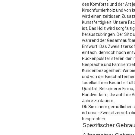
des Komforts und der Art 
Kirschfurnierholz und von 
wird einen zeitlosen Zusa
Kunstfertigkeit: Unsere Fac
ist. Das Holz wird sorgfäl
herauszubringen. Der Sitz
während der Gesamtaufbau s
Entwurf: Das Zweisitzersofa
einfach, dennoch hoch entwi
Rückenpolster stellen den 
Gespräche und Familientre
Kundenbezogenheit: Wir bi
und von der Beschaffenheit
tadellos Ihren Bedarf erfüllt
Qualität: Bei unserer Firm
Handwerkern, die auf ihre Ar
Jahre zu dauern.
Ob Sie einem gemütlichen Z
ist unser Zweisitzersofa d
besprechen.
Spezifischer Gebra