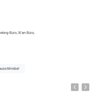
king-Büro, Xi'an-Büro,
ausstilmöbel