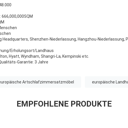
748.000
e: 666,000,000SQM
SQM
 Menschen
nschen
g Headquarters, Shenzhen-Niederlassung, Hangzhou-Niederlassung, Pe
hnung/Erholungsort/Landhaus
Hilton, Hyatt, Wyndham, Shangri-La, Kempinski etc.
ualitäts-Garantie: 3 Jahre
europäische Artschlafzimmersatzmöbel
europäische Landh
EMPFOHLENE PRODUKTE