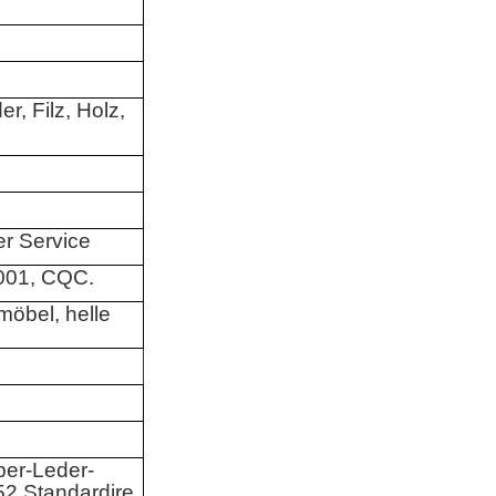
er, Filz, Holz,
r Service
001, CQC.
öbel, helle
ber-Leder-
2 Standardire