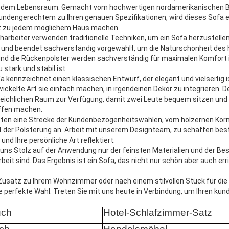
jedem Lebensraum. Gemacht vom hochwertigen nordamerikanischen Bi
kundengerechtem zu Ihren genauen Spezifikationen, wird dieses Sofa e
tz zu jedem möglichem Haus machen.
harbeiter verwenden traditionelle Techniken, um ein Sofa herzustellen
tig und beendet sachverständig vorgewählt, um die Naturschönheit des
 und die Rückenpolster werden sachverständig für maximalen Komfort 
tark und stabil ist.
 kennzeichnet einen klassischen Entwurf, der elegant und vielseitig is
ckelte Art sie einfach machen, in irgendeinen Dekor zu integrieren. D
reichlichen Raum zur Verfügung, damit zwei Leute bequem sitzen und i
ffen machen.
eten eine Strecke der Kundenbezogenheitswahlen, vom hölzernen Kor
 der Polsterung an. Arbeit mit unserem Designteam, zu schaffen best
 und Ihre persönliche Art reflektiert.
a, uns Stolz auf der Anwendung nur der feinsten Materialien und der B
beit sind. Das Ergebnis ist ein Sofa, das nicht nur schön aber auch erri
usatz zu Ihrem Wohnzimmer oder nach einem stilvollen Stück für die 
ie perfekte Wahl. Treten Sie mit uns heute in Verbindung, um Ihren ku
uch
Hotel-Schlafzimmer-Satz