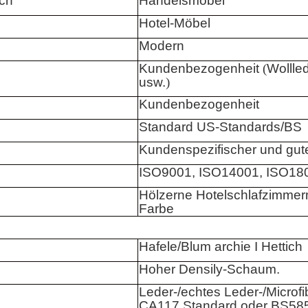
ch
Handelsmöbel
Hotel-Möbel
Modern
Kundenbezogenheit
(
Wollled
usw.
)
Kundenbezogenheit
Standard US-Standards/BS
Kundenspezifischer und gute
ISO9001, ISO14001, ISO18
Hölzerne Hotelschlafzimmerm
Farbe
Hafele/Blum archie I Hettich
Hoher Densily-Schaum.
Leder-/echtes Leder-/Microfi
CA117 Standard oder BS585