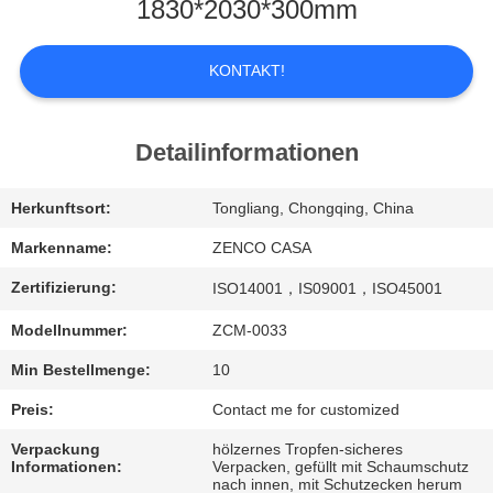
UNS
1830*2030*300mm
WERKSBESICHTIGUNG
KONTAKT!
QUALITÄTSKONTROLLE
Detailinformationen
BITTE
Herkunftsort:
Tongliang, Chongqing, China
UM
Markenname:
ZENCO CASA
EIN
Zertifizierung:
ISO14001，IS09001，ISO45001
ANGEBOT
Modellnummer:
ZCM-0033
Min Bestellmenge:
10
SITEMAP
Preis:
Contact me for customized
Verpackung
hölzernes Tropfen-sicheres
DATENSCHUTZ-
Informationen:
Verpacken, gefüllt mit Schaumschutz
nach innen, mit Schutzecken herum