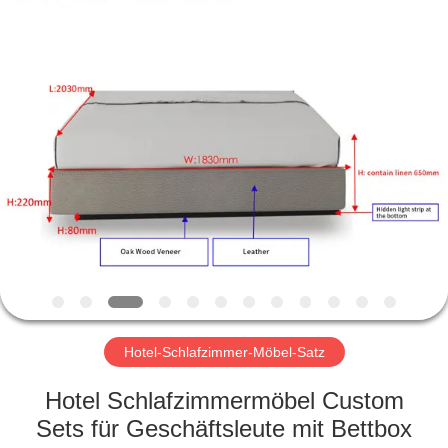
-
2026
ZENCO.
All
Rights
Reserved.
ZU
HAUSE
PRODUKTE
VIDEOS
VR-
SHOW
Hotel-Schlafzimmer-Möbel-Satz
Hotel Schlafzimmermöbel Custom
ÜBER
Sets für Geschäftsleute mit Bettbox