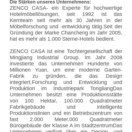
Die Stärken unseres Unternehmens:
Wirf ein Kissen.
1
700*500*150
ZENCO CASA- ein Experte für hochwertige
Wirf ein Kissen.
1
500*500*150
Hotelmöbellösungen, seit 1992 ist das
Kernteam seit mehr als 30 Jahren in der
Seitentisch
1
φ350*550
Möbelforschung und -entwicklung tätig.Seit der
Gründung der Marke Chancheng im Jahr 2005,
hat es mehr als 1.000 Sterne-Hotels bedient.
ZENCO CASA ist eine Tochtergesellschaft der
Mingjiang Industrial Group. Im Jahr 2008
investierte das Unternehmen Hunderte von
Millionen Yuan, um eine moderne Garten-
Fabrik zu gründen, die das Design
integriert,Forschung und Entwicklung und
Produktion im Industriepark TongliangDas
Unternehmen besitzt eine Produktionsstätte
von 100 Hektar, 100.000 Quadratmeter
Fabrikgebäude und intelligente
Produktionslinien und ein Betriebszentrum von
fast 2.000 Meter.000 Quadratmeter
Bürogebäude der Klasse A im StadtzentrumDas
Unternehmen verfügt über ein Design- und