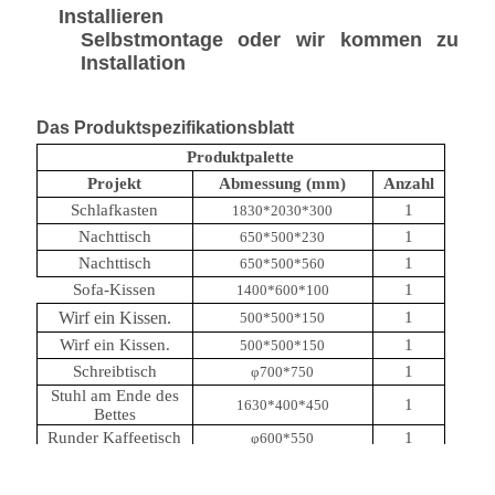
Installieren
Selbstmontage oder wir kommen zu
Installation
Das Produktspezifikationsblatt
Produktpalette
Projekt
Abmessung (mm)
Anzahl
Schlafkasten
1
1830*2030*300
Nachttisch
1
650*500*230
Nachttisch
1
650*500*560
Sofa-Kissen
1
1400*600*100
Wirf ein Kissen.
1
500*500*150
Wirf ein Kissen.
1
500*500*150
Schreibtisch
1
φ700*750
Stuhl am Ende des
1
1630*400*450
Bettes
Runder Kaffeetisch
1
φ600*550
Minibar
1
1000*600*1000
Sofa
1
2100*800*810