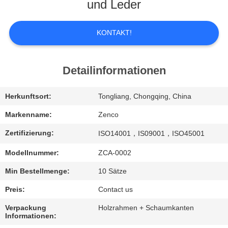
UNS
und Leder
WERKSBESICHTIGUNG
KONTAKT!
QUALITÄTSKONTROLLE
Detailinformationen
BITTE
Herkunftsort:
Tongliang, Chongqing, China
UM
Markenname:
Zenco
EIN
Zertifizierung:
ISO14001，IS09001，ISO45001
ANGEBOT
Modellnummer:
ZCA-0002
Min Bestellmenge:
10 Sätze
SITEMAP
Preis:
Contact us
Verpackung
Holzrahmen + Schaumkanten
DATENSCHUTZ-
Informationen: