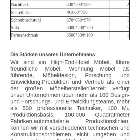
Nachttisch
600*500*580
2
Φ
1000*750
1
Schreibtisch
Schreibtischstuhl
670*650*970
1
Sofa
3000*700*750
1
Fernsehschrank
3500*300*100
1
Minibar
1200*600*850
1
L-förmige Garderobe
1500*1300*2600
1
Die Stärken unseres Unternehmens:
Schminkhocker
600*400*450
1
Wir sind ein High-End-Hotel Möbel, ältere
Bildschirm
1000*50*2600
1
freundliche Möbel, Wohnung Möbel als
führende, Möbeldesign, Forschung und
Entwicklung,Produktion und Vertrieb als einer
der großen MöbelherstellerDerzeit verfügt
unser Unternehmen über mehr als 100 Design-
und Forschungs- und Entwicklungsteams, mehr
als 500 professionelle Techniker, 100 Mu
Produktionsbasis, 100.000 Quadratmeter
Fabriken,automatisierte Produktionslinien.
können wir mit verschiedenen technischen und
Konstruktionsproblemen leicht umgehen und