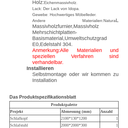
Holz:
Eichenmassivholz.
Lack: Der Lack von Idopa.
Gewebe: Hochwertiges Möbelleder.
L
Andere Materialien:Natura
Massivholzfurnier,Massivholz
Mehrschichtplatten-
Basismaterial,Umweltschutzgrad
E0,Edelstahl 304.
Anmerkung:Alle Materialien und
speziellen Verfahren sind
verhandelbar.
Installieren
Selbstmontage oder wir kommen zu
Installation
Das Produktspezifikationsblatt
Produktpalette
Projekt
Abmessung (mm)
Anzahl
Schlafkopf
2100*130*1200
1
Schlafstuhl
2000*2000*300
1