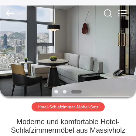
-
2026
ZENCO.
All
Rights
Reserved.
ZU
HAUSE
PRODUKTE
VIDEOS
VR-
SHOW
Hotel-Schlafzimmer-Möbel-Satz
Moderne und komfortable Hotel-
ÜBER
Schlafzimmermöbel aus Massivholz